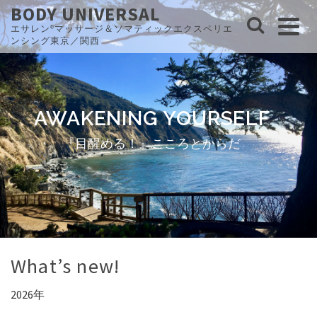
BODY UNIVERSAL
エサレン®マッサージ＆ソマティックエクスペリエ
ンシング東京／関西
AWAKENING YOURSELF
『目醒める！』こころとからだ
Go
Go
Go
Go
Go
Go
to
to
to
to
to
to
What’s new!
slide
slide
slide
slide
slide
slide
1
2
3
4
5
6
2026年
8月1日〜2日
ディープボディワーク基礎クラス in 東京