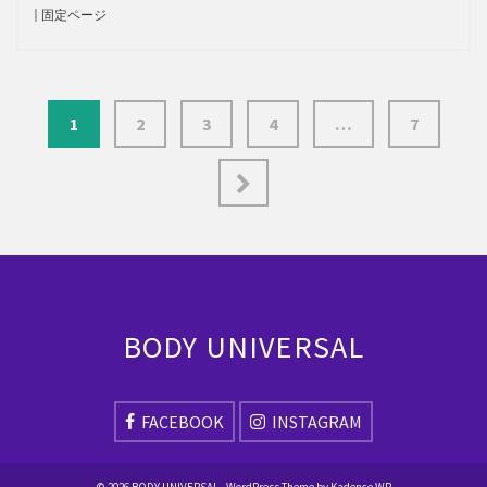
固定ページ
1
2
3
4
…
7
BODY UNIVERSAL
FACEBOOK
INSTAGRAM